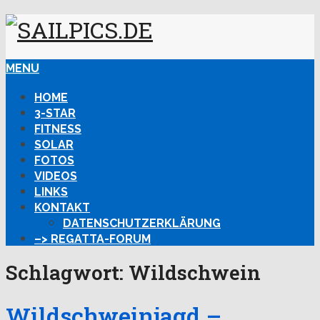
MENU
HOME
3-STAR
FITNESS
SOLAR
FOTOS
VIDEOS
LINKS
KONTAKT
DATENSCHUTZERKLÄRUNG
–> REGATTA-FORUM
Schlagwort:
Wildschwein
Wildschweinjagd –