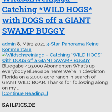
Catching *WILD HOGS*
with DOGS off a GIANT
SWAMP BUGGY
admin
8. März 2021
3-Star
,
Panorama
Keine
Kommentare
Bluegabe 419.000 Abonnenten What’s up
everybody BlueGabe here! We’re in Clewiston
Florida on a 3,000 acre ranch in search of
GIANT WILD BOAR. Thanks for following along
on my …
[Continue Reading...]
SAILPICS.DE