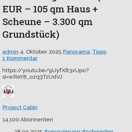
EUR – 105 qm Haus +
Scheune – 3.300 qm
Grundstück)
admin
4. Oktober 2025
Panorama
,
Tipps
1 Kommentar
https://youtu.be/9UyfX83xUpo?
si=wReY8_ozq3TzUdVJ
Project Cabin
14.100 Abonnenten
28.09.2025
#renovierung
#schweden