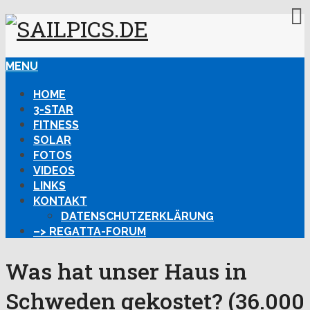
MENU
HOME
3-STAR
FITNESS
SOLAR
FOTOS
VIDEOS
LINKS
KONTAKT
DATENSCHUTZERKLÄRUNG
–> REGATTA-FORUM
Was hat unser Haus in
Schweden gekostet? (36.000