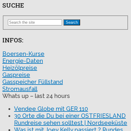
SUCHE
Search
INFOS:
Boersen-Kurse
Energie-Daten
Heizölpreise
Gaspreise
Gasspeicher Füllstand
Stromausfall
Whats up – last 24 hours
Vendee Globe mit GER 110
30 Orte die Du bei einer OSTFRIESLAND
Rundreise sehen solltest | Nordseeküste
Was ist mit Joey Kelly passiert ? Rundes