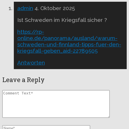
admin
4. Oktober 2025
Ist Schweden im Kriegsfall sicher ?
https://rp-
online.de/panorama/ausland/warum-
schweden-und-finnland-tipps-fuer-den-
kriegsfall-geben_aid-22789505
Antworten
Leave a Reply