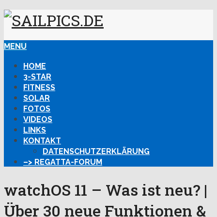
MENU
HOME
3-STAR
FITNESS
SOLAR
FOTOS
VIDEOS
LINKS
KONTAKT
DATENSCHUTZERKLÄRUNG
–> REGATTA-FORUM
watchOS 11 – Was ist neu? |
Über 30 neue Funktionen &