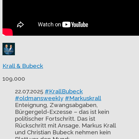
Krall & Bubeck
109.000
22.07.2025
#KrallBubeck
#oldmansweekly
#Markuskrall
Enteignung, Zwangsabgaben,
Bürgergeld-Exzesse – das ist kein
politischer Fortschritt. Das ist
Rückschritt mit Ansage. Markus Krall
und Christian Bubeck nehmen kein
Blatt vor den Mund: