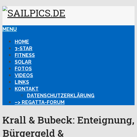
MENU
HOME
3-STAR
FITNESS
SOLAR
FOTOS
VIDEOS
LINKS
KONTAKT
DATENSCHUTZERKLÄRUNG
–> REGATTA-FORUM
Krall & Bubeck: Enteignung,
Bürgergeld &