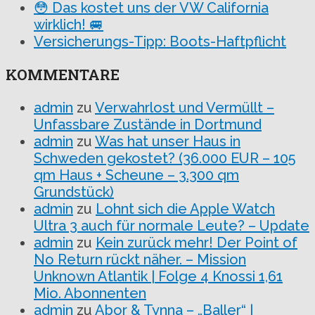
😳 Das kostet uns der VW California
wirklich! 🚐
Versicherungs-Tipp: Boots-Haftpflicht
KOMMENTARE
admin
zu
Verwahrlost und Vermüllt –
Unfassbare Zustände in Dortmund
admin
zu
Was hat unser Haus in
Schweden gekostet? (36.000 EUR – 105
qm Haus + Scheune – 3.300 qm
Grundstück)
admin
zu
Lohnt sich die Apple Watch
Ultra 3 auch für normale Leute? – Update
admin
zu
Kein zurück mehr! Der Point of
No Return rückt näher. – Mission
Unknown Atlantik | Folge 4 Knossi 1,61
Mio. Abonnenten
admin
zu
Abor & Tynna – „Baller“ |