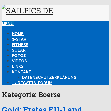
MENU
HOME
3-STAR
FITNESS
SOLAR
FOTOS
VIDEOS
LINKS
KONTAKT
DATENSCHUTZERKLÄRUNG
–> REGATTA-FORUM
Kategorie:
Boerse
Gold: Erstes EU-Land