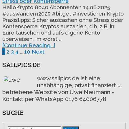
HalloKrypto 8040 Abonnenten 14.06.2025
#auswandern2025 #bitget #investieren Krypto
Praxistipps: Sicher auscashen ohne Stress oder
Kontensperre Kryptos auszahlen, d.h. z.B. in
Euro tauschen und aufs eigene Konto
überweisen. Im worst …
[Continue Reading...]
Seitennummerierung
1
2
3
4
…
10
Next
der
SAILPICS.DE
Beiträge
www.sailpics.de ist eine
unabhängige, privat finanziert u.
betriebene Website von Uwe Neumann -
Kontakt per WhatsApp 0176 64006778
SUCHE