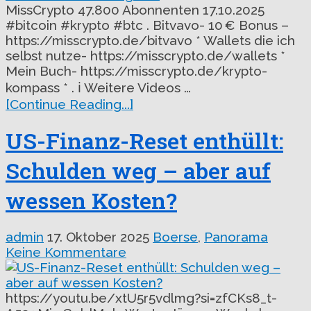
MissCrypto 47.800 Abonnenten 17.10.2025
#bitcoin #krypto #btc . Bitvavo- 10 € Bonus –
https://misscrypto.de/bitvavo * Wallets die ich
selbst nutze- https://misscrypto.de/wallets *
‍Mein Buch- https://misscrypto.de/krypto-
kompass * . ℹ️ Weitere Videos …
[Continue Reading...]
US-Finanz-Reset enthüllt:
Schulden weg – aber auf
wessen Kosten?
admin
17. Oktober 2025
Boerse
,
Panorama
Keine Kommentare
https://youtu.be/xtU5r5vdlmg?si=zfCKs8_t-