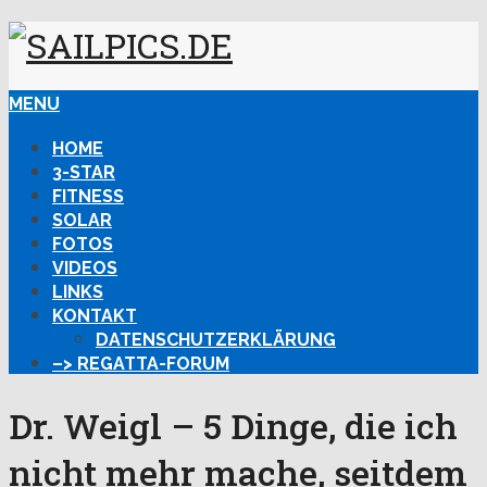
MENU
HOME
3-STAR
FITNESS
SOLAR
FOTOS
VIDEOS
LINKS
KONTAKT
DATENSCHUTZERKLÄRUNG
–> REGATTA-FORUM
Dr. Weigl – 5 Dinge, die ich
nicht mehr mache, seitdem