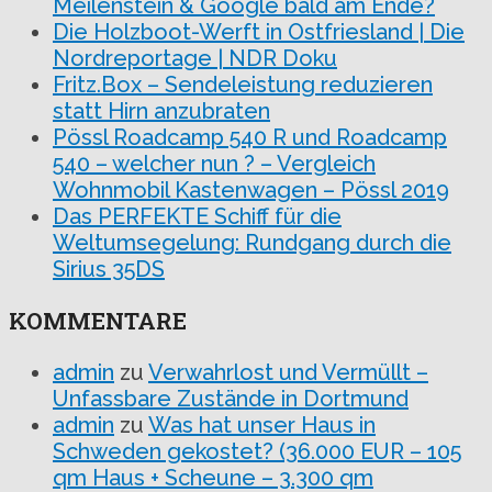
Meilenstein & Google bald am Ende?
Die Holzboot-Werft in Ostfriesland | Die
Nordreportage | NDR Doku
Fritz.Box – Sendeleistung reduzieren
statt Hirn anzubraten
Pössl Roadcamp 540 R und Roadcamp
540 – welcher nun ? – Vergleich
Wohnmobil Kastenwagen – Pössl 2019
Das PERFEKTE Schiff für die
Weltumsegelung: Rundgang durch die
Sirius 35DS
KOMMENTARE
admin
zu
Verwahrlost und Vermüllt –
Unfassbare Zustände in Dortmund
admin
zu
Was hat unser Haus in
Schweden gekostet? (36.000 EUR – 105
qm Haus + Scheune – 3.300 qm