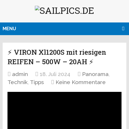
MENU
⚡ VIRON Xl1200S mit riesigen
REIFEN – 500W – 20AH ⚡
admin
18. Juli 2024
Panorama
,
Technik
,
Tipps
Keine Kommentare