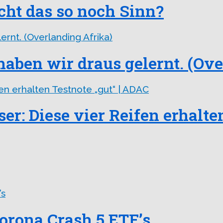
cht das so noch Sinn?
en wir draus gelernt. (Ove
r: Diese vier Reifen erhalte
orona Crash 5 ETF’s