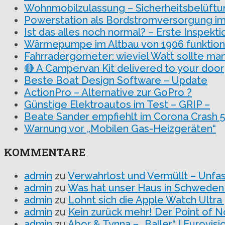
Wohnmobilzulassung – Sicherheitsbelüftu
Powerstation als Bordstromversorgung i
Ist das alles noch normal? – Erste Inspekti
Wärmepumpe im Altbau von 1906 funktion
Fahrradergometer: wieviel Watt sollte man
🔴 A Campervan Kit delivered to your door
Beste Boat Design Software – Update
ActionPro – Alternative zur GoPro ?
Günstige Elektroautos im Test – GRIP –
Beate Sander empfiehlt im Corona Crash 5
Warnung vor „Mobilen Gas-Heizgeräten“
KOMMENTARE
admin
zu
Verwahrlost und Vermüllt – Unfa
admin
zu
Was hat unser Haus in Schweden
admin
zu
Lohnt sich die Apple Watch Ultra
admin
zu
Kein zurück mehr! Der Point of N
admin
zu
Abor & Tynna – „Baller“ | Eurovi