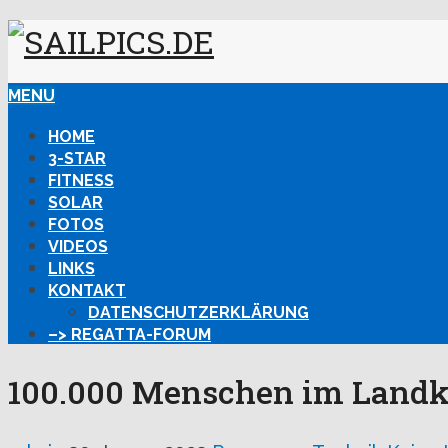
MENU
HOME
3-STAR
FITNESS
SOLAR
FOTOS
VIDEOS
LINKS
KONTAKT
DATENSCHUTZERKLÄRUNG
–> REGATTA-FORUM
100.000 Menschen im Landkr