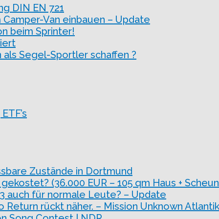
ng DIN EN 721
m Camper-Van einbauen – Update
on beim Sprinter!
iert
 als Segel-Sportler schaffen ?
 ETF’s
ssbare Zustände in Dortmund
 gekostet? (36.000 EUR – 105 qm Haus + Scheun
 3 auch für normale Leute? – Update
o Return rückt näher. – Mission Unknown Atlantik
sion Song Contest | NDR