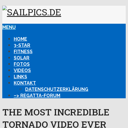
MENU
HOME
3-STAR
FITNESS
SOLAR
FOTOS
VIDEOS
LINKS
KONTAKT
DATENSCHUTZERKLÄRUNG
–> REGATTA-FORUM
THE MOST INCREDIBLE
TORNADO VIDEO EVER