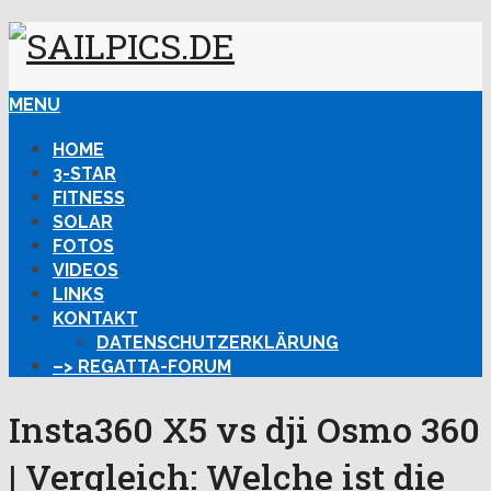
MENU
HOME
3-STAR
FITNESS
SOLAR
FOTOS
VIDEOS
LINKS
KONTAKT
DATENSCHUTZERKLÄRUNG
–> REGATTA-FORUM
Insta360 X5 vs dji Osmo 360
| Vergleich: Welche ist die