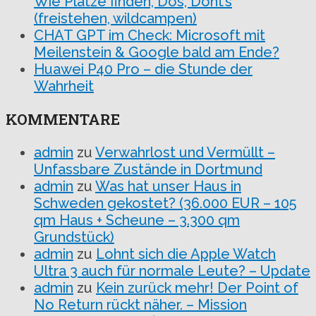
Wie Plätze finden, Dos, Dont’s
(freistehen, wildcampen)
CHAT GPT im Check: Microsoft mit
Meilenstein & Google bald am Ende?
Huawei P40 Pro – die Stunde der
Wahrheit
KOMMENTARE
admin
zu
Verwahrlost und Vermüllt –
Unfassbare Zustände in Dortmund
admin
zu
Was hat unser Haus in
Schweden gekostet? (36.000 EUR – 105
qm Haus + Scheune – 3.300 qm
Grundstück)
admin
zu
Lohnt sich die Apple Watch
Ultra 3 auch für normale Leute? – Update
admin
zu
Kein zurück mehr! Der Point of
No Return rückt näher. – Mission