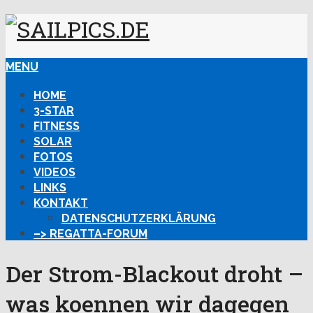
MENU
HOME
3-STAR
FITNESS
SOLAR
FOTOS
VIDEOS
LINKS
KONTAKT
DATENSCHUTZERKLÄRUNG
–> REGATTA-FORUM
Der Strom-Blackout droht –
was koennen wir dagegen