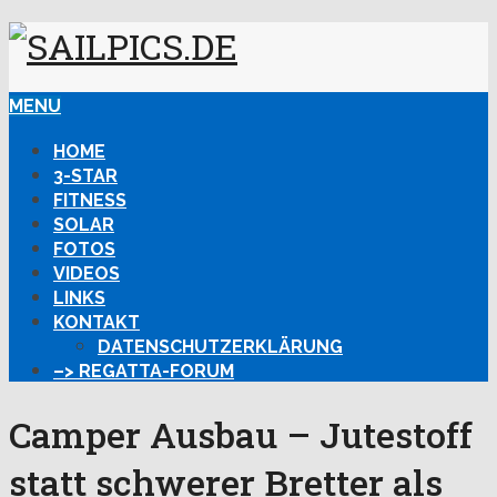
MENU
HOME
3-STAR
FITNESS
SOLAR
FOTOS
VIDEOS
LINKS
KONTAKT
DATENSCHUTZERKLÄRUNG
–> REGATTA-FORUM
Camper Ausbau – Jutestoff
statt schwerer Bretter als