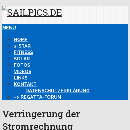
MENU
HOME
3-STAR
FITNESS
SOLAR
FOTOS
VIDEOS
LINKS
KONTAKT
DATENSCHUTZERKLÄRUNG
–> REGATTA-FORUM
Verringerung der
Stromrechnung