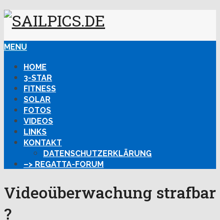
MENU
HOME
3-STAR
FITNESS
SOLAR
FOTOS
VIDEOS
LINKS
KONTAKT
DATENSCHUTZERKLÄRUNG
–> REGATTA-FORUM
Videoüberwachung strafbar
?