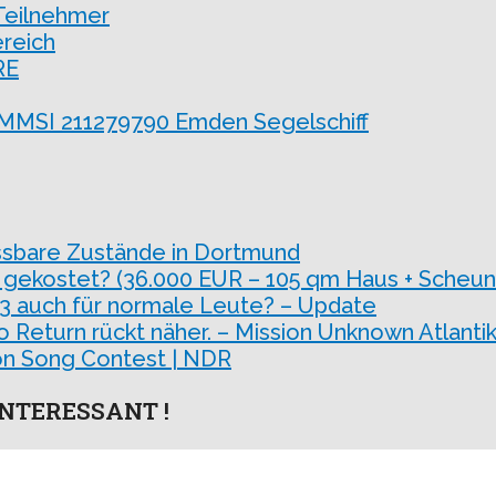
 Teilnehmer
reich
RE
SI 211279790 Emden Segelschiff
ssbare Zustände in Dortmund
 gekostet? (36.000 EUR – 105 qm Haus + Scheun
 3 auch für normale Leute? – Update
o Return rückt näher. – Mission Unknown Atlantik
sion Song Contest | NDR
NTERESSANT !