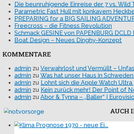
Die beunruhigende Einreise der 7 vs. Wild
Parametric Fast Hull mit konkavem Heckbe
PREPARING for a BIG SAILING ADVENTU
Freecross – die Fitness Revolution
Schmack GESINE von PAPENBURG DCLD MM
Boat Design – Neues Dinghy-Konzept
KOMMENTARE
admin
zu
Verwahrlost und Vermüllt – Unfa
admin
zu
Was hat unser Haus in Schweden
admin
zu
Lohnt sich die Apple Watch Ultra
admin
zu
Kein zurück mehr! Der Point of N
admin
zu
Abor & Tynna – „Baller“ | Eurovi
AUCH I