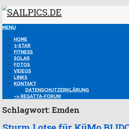
MENU
HOME
3-STAR
FITNESS
SOLAR
FOTOS
VIDEOS
LINKS
KONTAKT
DATENSCHUTZERKLÄRUNG
–> REGATTA-FORUM
Schlagwort:
Emden
Sturm Lotse für KüMo BLIDO