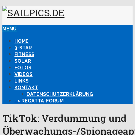
MENU
HOME
3-STAR
FITNESS
SOLAR
FOTOS
VIDEOS
LINKS
KONTAKT
DATENSCHUTZERKLÄRUNG
–> REGATTA-FORUM
TikTok: Verdummung und
Überwachungs-/Spionageap