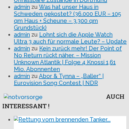
Unfassbare Zustände in Dortmund
admin
zu
Was hat unser Haus in
Schweden gekostet? (36.000 EUR – 105
qm Haus + Scheune – 3.300 qm
Grundstück)
admin
zu
Lohnt sich die Apple Watch
Ultra 3 auch für normale Leute? – Update
admin
zu
Kein zurück mehr! Der Point of
No Return rückt näher. – Mission
Unknown Atlantik | Folge 4 Knossi 1,61
Mio. Abonnenten
admin
zu
Abor & Tynna – „Baller“ |
Eurovision Song Contest | NDR
AUCH
INTERESSANT !