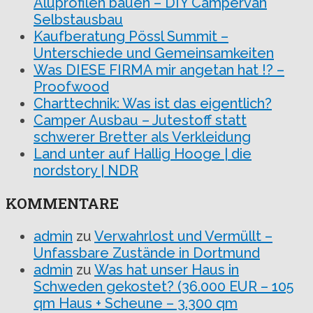
Aluprofilen bauen – DIY Campervan
Selbstausbau
Kaufberatung Pössl Summit –
Unterschiede und Gemeinsamkeiten
Was DIESE FIRMA mir angetan hat !? –
Proofwood
Charttechnik: Was ist das eigentlich?
Camper Ausbau – Jutestoff statt
schwerer Bretter als Verkleidung
Land unter auf Hallig Hooge | die
nordstory | NDR
KOMMENTARE
admin
zu
Verwahrlost und Vermüllt –
Unfassbare Zustände in Dortmund
admin
zu
Was hat unser Haus in
Schweden gekostet? (36.000 EUR – 105
qm Haus + Scheune – 3.300 qm