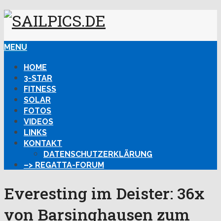
MENU
HOME
3-STAR
FITNESS
SOLAR
FOTOS
VIDEOS
LINKS
KONTAKT
DATENSCHUTZERKLÄRUNG
–> REGATTA-FORUM
Everesting im Deister: 36x
von Barsinghausen zum