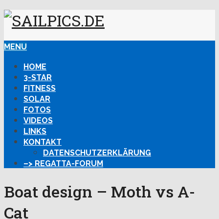
MENU
HOME
3-STAR
FITNESS
SOLAR
FOTOS
VIDEOS
LINKS
KONTAKT
DATENSCHUTZERKLÄRUNG
–> REGATTA-FORUM
Boat design – Moth vs A-
Cat