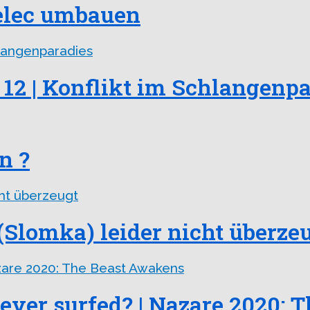
elec umbauen
12 | Konflikt im Schlangenp
n ?
 (Slomka) leider nicht überze
 ever surfed? | Nazare 2020: