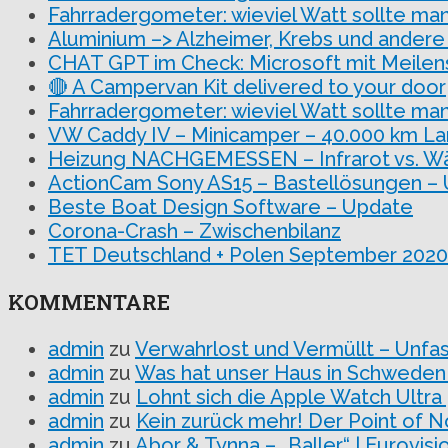
Fahrradergometer: wieviel Watt sollte man
Aluminium –> Alzheimer, Krebs und andere
CHAT GPT im Check: Microsoft mit Meilen
🔴 A Campervan Kit delivered to your door
Fahrradergometer: wieviel Watt sollte man
VW Caddy IV – Minicamper – 40.000 km La
Heizung NACHGEMESSEN – Infrarot vs. 
ActionCam Sony AS15 – Bastellösungen –
Beste Boat Design Software – Update
Corona-Crash – Zwischenbilanz
TET Deutschland + Polen September 2020 T
KOMMENTARE
admin
zu
Verwahrlost und Vermüllt – Unfa
admin
zu
Was hat unser Haus in Schweden
admin
zu
Lohnt sich die Apple Watch Ultra
admin
zu
Kein zurück mehr! Der Point of N
admin
zu
Abor & Tynna – „Baller“ | Eurovi