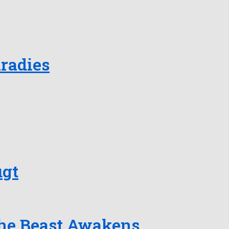
aradies
ugt
 The Beast Awakens