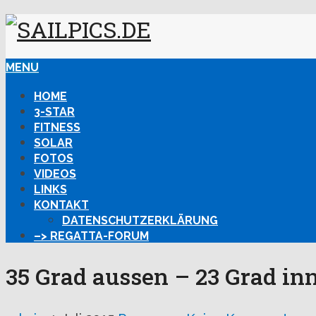
MENU
HOME
3-STAR
FITNESS
SOLAR
FOTOS
VIDEOS
LINKS
KONTAKT
DATENSCHUTZERKLÄRUNG
–> REGATTA-FORUM
35 Grad aussen – 23 Grad in