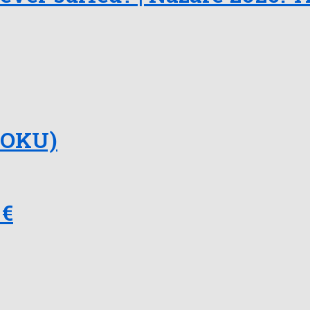
(DOKU)
 €