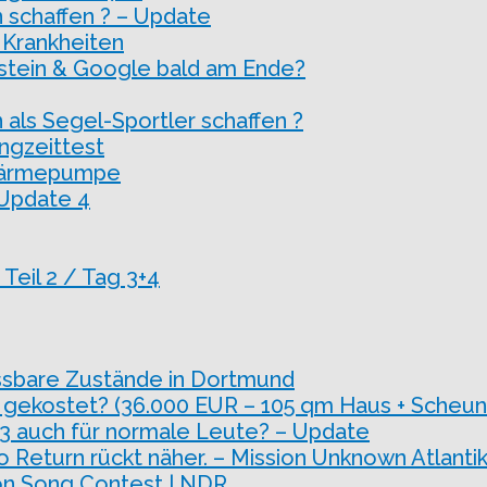
 schaffen ? – Update
 Krankheiten
stein & Google bald am Ende?
 als Segel-Sportler schaffen ?
ngzeittest
Wärmepumpe
 Update 4
eil 2 / Tag 3+4
ssbare Zustände in Dortmund
 gekostet? (36.000 EUR – 105 qm Haus + Scheun
 3 auch für normale Leute? – Update
o Return rückt näher. – Mission Unknown Atlantik
sion Song Contest | NDR