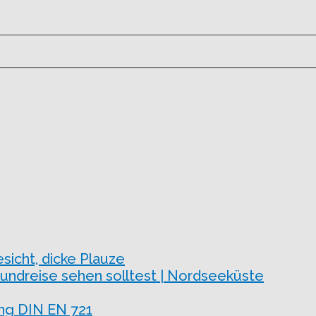
esicht, dicke Plauze
undreise sehen solltest | Nordseeküste
ng DIN EN 721