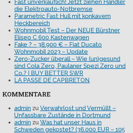
Fast unverkäuflich! Jetzt ziehen Händler
die Elektroauto-Notbremse
Parametric Fast Hull mit konkavem
Heckbereich
Wohnmobil Test – Der NEUE Bürstner
Eliseo C 600 Kastenwagen
Fake ? – 38.900 € – Fiat Ducato
Wohnmobil 2023 – Update
Zero-Zucker überall – Wie (un)gesund
sind Cola Zero, Paulaner Spezi Zero und
Co.? | BUY BETTER SWR
LA PASSE DE CAPBRETON
KOMMENTARE
admin
zu
Verwahrlost und Vermüllt –
Unfassbare Zustände in Dortmund
admin
zu
Was hat unser Haus in
Schweden gekostet? (36.000 EUR – 105