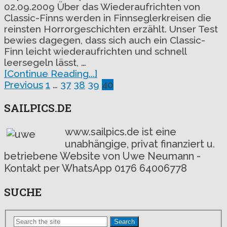
02.09.2009 Über das Wiederaufrichten von
Classic-Finns werden in Finnseglerkreisen die
reinsten Horrorgeschichten erzählt. Unser Test
bewies dagegen, dass sich auch ein Classic-
Finn leicht wiederaufrichten und schnell
leersegeln lässt, …
[Continue Reading...]
Seitennummerierung
Previous
1
…
37
38
39
40
der
SAILPICS.DE
Beiträge
www.sailpics.de ist eine
unabhängige, privat finanziert u.
betriebene Website von Uwe Neumann -
Kontakt per WhatsApp 0176 64006778
SUCHE
Search