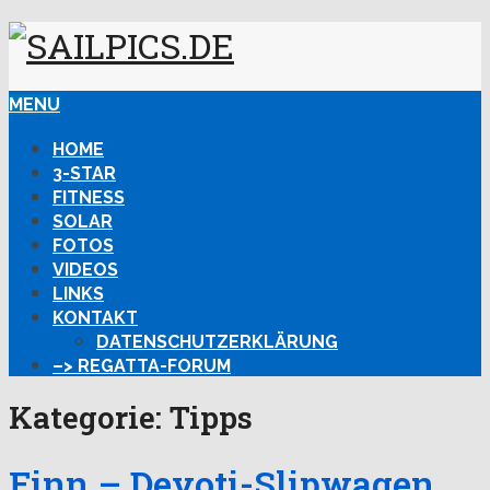
MENU
HOME
3-STAR
FITNESS
SOLAR
FOTOS
VIDEOS
LINKS
KONTAKT
DATENSCHUTZERKLÄRUNG
–> REGATTA-FORUM
Kategorie:
Tipps
Finn – Devoti-Slipwagen