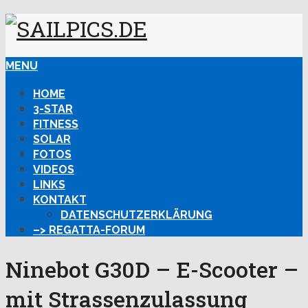
MENU
HOME
3-STAR
FITNESS
SOLAR
FOTOS
VIDEOS
LINKS
KONTAKT
DATENSCHUTZERKLÄRUNG
–> REGATTA-FORUM
Ninebot G30D – E-Scooter –
mit Strassenzulassung