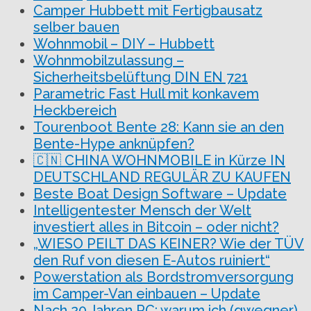
Camper Hubbett mit Fertigbausatz
selber bauen
Wohnmobil – DIY – Hubbett
Wohnmobilzulassung –
Sicherheitsbelüftung DIN EN 721
Parametric Fast Hull mit konkavem
Heckbereich
Tourenboot Bente 28: Kann sie an den
Bente-Hype anknüpfen?
🇨🇳 CHINA WOHNMOBILE in Kürze IN
DEUTSCHLAND REGULÄR ZU KAUFEN
Beste Boat Design Software – Update
Intelligentester Mensch der Welt
investiert alles in Bitcoin – oder nicht?
„WIESO PEILT DAS KEINER? Wie der TÜV
den Ruf von diesen E-Autos ruiniert“
Powerstation als Bordstromversorgung
im Camper-Van einbauen – Update
Nach 20 Jahren PC: warum ich (gwegner)