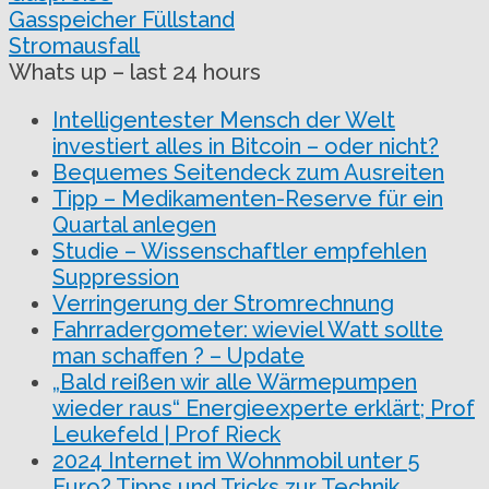
Gasspeicher Füllstand
Stromausfall
Whats up – last 24 hours
Intelligentester Mensch der Welt
investiert alles in Bitcoin – oder nicht?
Bequemes Seitendeck zum Ausreiten
Tipp – Medikamenten-Reserve für ein
Quartal anlegen
Studie – Wissenschaftler empfehlen
Suppression
Verringerung der Stromrechnung
Fahrradergometer: wieviel Watt sollte
man schaffen ? – Update
„Bald reißen wir alle Wärmepumpen
wieder raus“ Energieexperte erklärt; Prof
Leukefeld | Prof Rieck
2024 Internet im Wohnmobil unter 5
Euro? Tipps und Tricks zur Technik