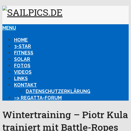
MENU
HOME
3-STAR
FITNESS
SOLAR
FOTOS
VIDEOS
LINKS
KONTAKT
DATENSCHUTZERKLÄRUNG
–> REGATTA-FORUM
Wintertraining – Piotr Kula
trainiert mit Battle-Ropes