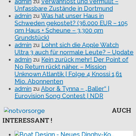
admin
zu
Verwahrlost und Vermüllt –
Unfassbare Zustände in Dortmund
admin
zu
Was hat unser Haus in
Schweden gekostet? (36.000 EUR – 105
qm Haus + Scheune – 3.300 qm
Grundstück)
admin
zu
Lohnt sich die Apple Watch
Ultra 3 auch für normale Leute? – Update
admin
zu
Kein zurück mehr! Der Point of
No Return rückt näher. – Mission
Unknown Atlantik | Folge 4 Knossi 1,61
Mio. Abonnenten
admin
zu
Abor & Tynna – „Baller“ |
Eurovision Song Contest | NDR
AUCH
INTERESSANT !