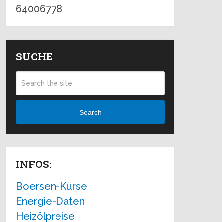
64006778
SUCHE
Search
INFOS:
Boersen-Kurse
Energie-Daten
Heizölpreise