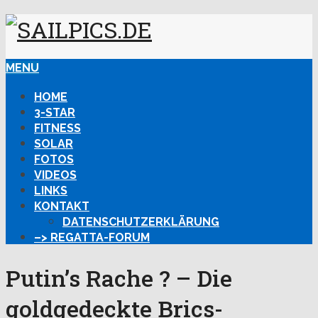
MENU
HOME
3-STAR
FITNESS
SOLAR
FOTOS
VIDEOS
LINKS
KONTAKT
DATENSCHUTZERKLÄRUNG
–> REGATTA-FORUM
Putin’s Rache ? – Die
goldgedeckte Brics-