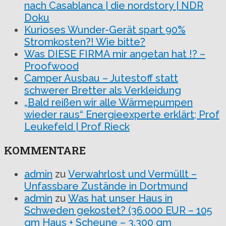
nach Casablanca | die nordstory | NDR
Doku
Kurioses Wunder-Gerät spart 90%
Stromkosten?! Wie bitte?
Was DIESE FIRMA mir angetan hat !? –
Proofwood
Camper Ausbau – Jutestoff statt
schwerer Bretter als Verkleidung
„Bald reißen wir alle Wärmepumpen
wieder raus“ Energieexperte erklärt; Prof
Leukefeld | Prof Rieck
KOMMENTARE
admin
zu
Verwahrlost und Vermüllt –
Unfassbare Zustände in Dortmund
admin
zu
Was hat unser Haus in
Schweden gekostet? (36.000 EUR – 105
qm Haus + Scheune – 3.300 qm