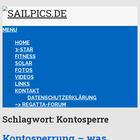
MENU
HOME
3-STAR
FITNESS
SOLAR
FOTOS
VIDEOS
LINKS
KONTAKT
DATENSCHUTZERKLÄRUNG
–> REGATTA-FORUM
Schlagwort:
Kontosperre
Kontosperrung – was