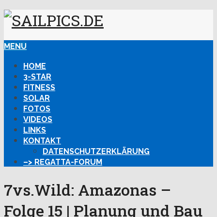
MENU
HOME
3-STAR
FITNESS
SOLAR
FOTOS
VIDEOS
LINKS
KONTAKT
DATENSCHUTZERKLÄRUNG
–> REGATTA-FORUM
7vs.Wild: Amazonas –
Folge 15 | Planung und Bau