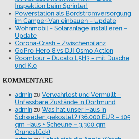
Inspektion beim Sprinter!
Powerstation als Bordstromversorgung
im Camper-Van einbauen – Update
Wohnmobil – Solaranlage installieren –
Update
Corona-Crash – Zwischenbilanz
GoPro Hero 8 vs DJI Osmo Action
Roomtour – Ducato L5H3 – mit Dusche
und Klo
KOMMENTARE
admin
zu
Verwahrlost und Vermüllt –
Unfassbare Zustände in Dortmund
admin
zu
Was hat unser Haus in
Schweden gekostet? (36.000 EUR – 105
qm Haus + Scheune – 3.300 qm
Grundstück)