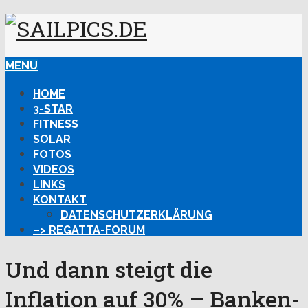
MENU
HOME
3-STAR
FITNESS
SOLAR
FOTOS
VIDEOS
LINKS
KONTAKT
DATENSCHUTZERKLÄRUNG
–> REGATTA-FORUM
Und dann steigt die
Inflation auf 30% – Banken-