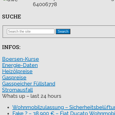
64006778
SUCHE
Search
INFOS:
Boersen-Kurse
Energie-Daten
Heizölpreise
Gaspreise
Gasspeicher Füllstand
Stromausfall
Whats up – last 24 hours
Wohnmobilzulassung – Sicherheitsbelüftu
Fake ? – 38.900 € – Fiat Ducato Wohnmobi