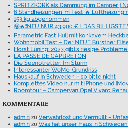
SPRITZKORK als Dämmung im Camper | Nach
6 Standheizungen im Test 🔥 Luftheizung n
153 kg abgenommen
🤪🔥❗NEU NUR 43.900 € ! DAS BILLIGSTE
Parametric Fast Hull mit konkavem Heckbe
Wohnmobil Test – Der NEUE Bürstner Eli
Horst Lüning: 2023 gibt’s riesige Problem
LA PASSE DE CAPBRETON
Die Seenotretter: Im Sturm
Interessanter WoMo-Grundriss
Hauskauf in Schweden – so bitte nicht
Komplettes Video nur mit iPhone und iMov
Roomtour – Campervan Opel Vivaro Renault
KOMMENTARE
admin
zu
Verwahrlost und Vermüllt – Unfa
admin
zu
Was hat unser Haus in Schweden