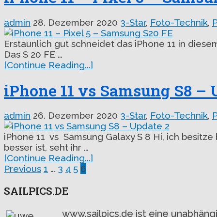
admin
28. Dezember 2020
3-Star
,
Foto-Technik
,
Erstaunlich gut schneidet das iPhone 11 in diesem
Das S 20 FE …
[Continue Reading...]
iPhone 11 vs Samsung S8 – 
admin
26. Dezember 2020
3-Star
,
Foto-Technik
,
iPhone 11 vs Samsung Galaxy S 8 Hi, ich besitz
besser ist, seht ihr …
[Continue Reading...]
Seitennummerierung
Previous
1
…
3
4
5
6
der
SAILPICS.DE
Beiträge
www.sailpics.de ist eine unabhän