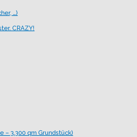
er, …)
ter. CRAZY!
e – 3.300 qm Grundstück)