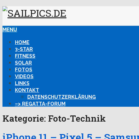
MENU
HOME
3-STAR
FITNESS
SOLAR
FOTOS
VIDEOS
LINKS
KONTAKT
DATENSCHUTZERKLÄRUNG
–> REGATTA-FORUM
Kategorie:
Foto-Technik
iPhone 11 – Pixel 5 – Samsu