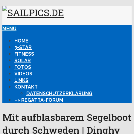
MENU
HOME
3-STAR
FITNESS
SOLAR
FOTOS
VIDEOS
LINKS
KONTAKT
DATENSCHUTZERKLÄRUNG
–> REGATTA-FORUM
Mit aufblasbarem Segelboot
durch Schweden | Dinghy