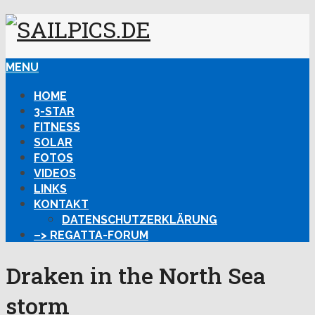
MENU
HOME
3-STAR
FITNESS
SOLAR
FOTOS
VIDEOS
LINKS
KONTAKT
DATENSCHUTZERKLÄRUNG
–> REGATTA-FORUM
Draken in the North Sea
storm