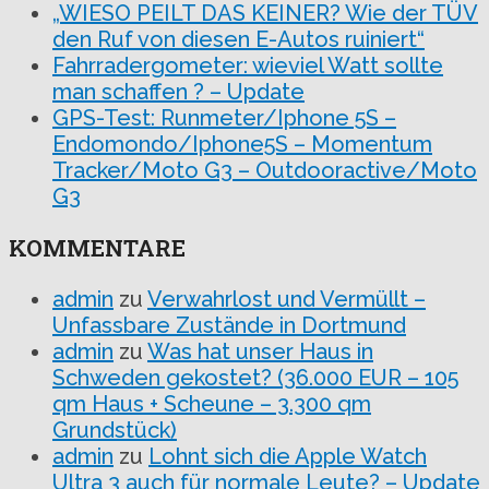
„WIESO PEILT DAS KEINER? Wie der TÜV
den Ruf von diesen E-Autos ruiniert“
Fahrradergometer: wieviel Watt sollte
man schaffen ? – Update
GPS-Test: Runmeter/Iphone 5S –
Endomondo/Iphone5S – Momentum
Tracker/Moto G3 – Outdooractive/Moto
G3
KOMMENTARE
admin
zu
Verwahrlost und Vermüllt –
Unfassbare Zustände in Dortmund
admin
zu
Was hat unser Haus in
Schweden gekostet? (36.000 EUR – 105
qm Haus + Scheune – 3.300 qm
Grundstück)
admin
zu
Lohnt sich die Apple Watch
Ultra 3 auch für normale Leute? – Update