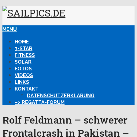
MENU
HOME
3-STAR
FITNESS
SOLAR
FOTOS
VIDEOS
LINKS
KONTAKT
DATENSCHUTZERKLÄRUNG
–> REGATTA-FORUM
Rolf Feldmann – schwerer
Frontalcrash in Pakistan –