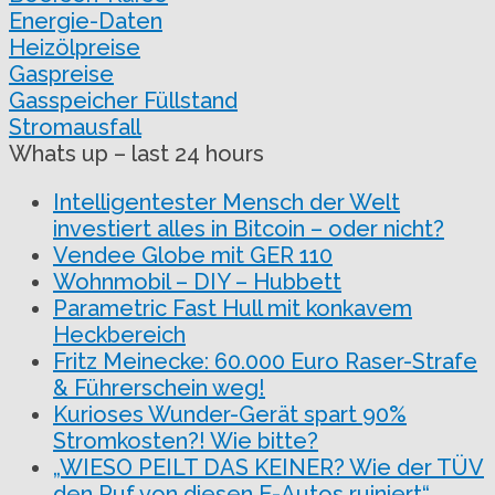
Energie-Daten
Heizölpreise
Gaspreise
Gasspeicher Füllstand
Stromausfall
Whats up – last 24 hours
Intelligentester Mensch der Welt
investiert alles in Bitcoin – oder nicht?
Vendee Globe mit GER 110
Wohnmobil – DIY – Hubbett
Parametric Fast Hull mit konkavem
Heckbereich
Fritz Meinecke: 60.000 Euro Raser-Strafe
& Führerschein weg!
Kurioses Wunder-Gerät spart 90%
Stromkosten?! Wie bitte?
„WIESO PEILT DAS KEINER? Wie der TÜV
den Ruf von diesen E-Autos ruiniert“