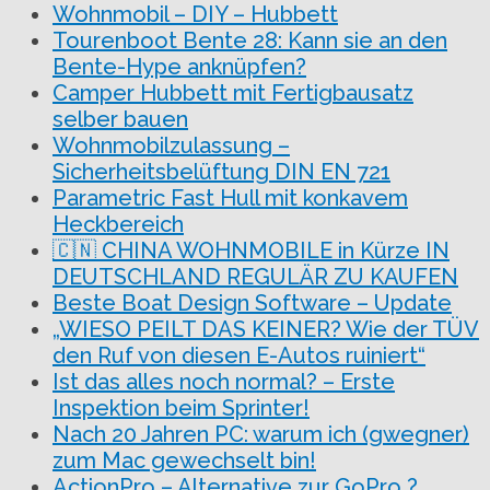
Wohnmobil – DIY – Hubbett
Tourenboot Bente 28: Kann sie an den
Bente-Hype anknüpfen?
Camper Hubbett mit Fertigbausatz
selber bauen
Wohnmobilzulassung –
Sicherheitsbelüftung DIN EN 721
Parametric Fast Hull mit konkavem
Heckbereich
🇨🇳 CHINA WOHNMOBILE in Kürze IN
DEUTSCHLAND REGULÄR ZU KAUFEN
Beste Boat Design Software – Update
„WIESO PEILT DAS KEINER? Wie der TÜV
den Ruf von diesen E-Autos ruiniert“
Ist das alles noch normal? – Erste
Inspektion beim Sprinter!
Nach 20 Jahren PC: warum ich (gwegner)
zum Mac gewechselt bin!
ActionPro – Alternative zur GoPro ?