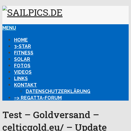
MENU
HOME
3-STAR
FITNESS
SOLAR
FOTOS
VIDEOS
LINKS
KONTAKT
DATENSCHUTZERKLÄRUNG
–> REGATTA-FORUM
Test – Goldversand –
celticgold.eu/ – Update