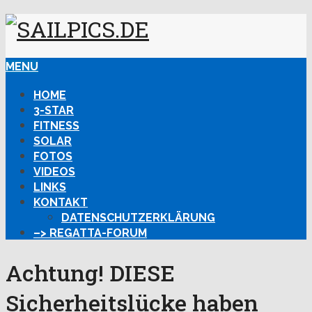
MENU
HOME
3-STAR
FITNESS
SOLAR
FOTOS
VIDEOS
LINKS
KONTAKT
DATENSCHUTZERKLÄRUNG
–> REGATTA-FORUM
Achtung! DIESE
Sicherheitslücke haben