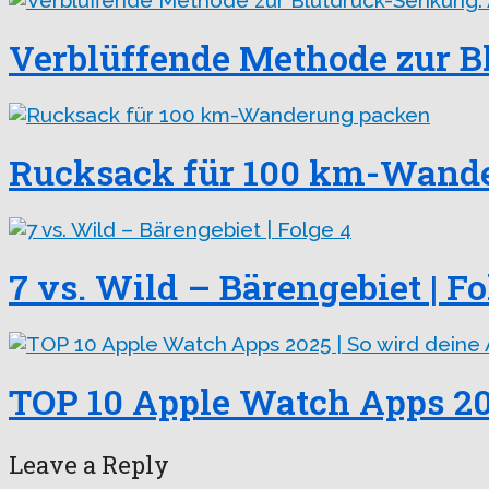
Verblüffende Methode zur Bl
Rucksack für 100 km-Wand
7 vs. Wild – Bärengebiet | Fo
TOP 10 Apple Watch Apps 202
Leave a Reply