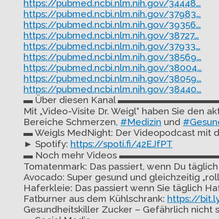
https://pubmed.ncbi.nlm.nih.gov/34448…
https://pubmed.ncbi.nlm.nih.gov/37983…
https://pubmed.ncbi.nlm.nih.gov/39356…
https://pubmed.ncbi.nlm.nih.gov/38727…
https://pubmed.ncbi.nlm.nih.gov/37933…
https://pubmed.ncbi.nlm.nih.gov/38569…
https://pubmed.ncbi.nlm.nih.gov/38004…
https://pubmed.ncbi.nlm.nih.gov/38059…
https://pubmed.ncbi.nlm.nih.gov/38440…
▬ Über diesen Kanal ▬▬▬▬▬▬▬▬▬▬
Mit „Video-Visite Dr. Weigl“ haben Sie den 
Bereiche Schmerzen,
#Medizin
und
#Gesun
▬ Weigls MedNight: Der Videopodcast m
► Spotify:
https://spoti.fi/42EJfPT
▬
Noch mehr Videos ▬▬▬▬▬▬▬▬▬▬
Tomatenmark: Das passiert, wenn Du täglich 1 
Avocado: Super gesund und gleichzeitig „rol
Haferkleie: Das passiert wenn Sie täglich Ha
Fatburner aus dem Kühlschrank:
https://bit
Gesundheitskiller Zucker – Gefährlich nicht 