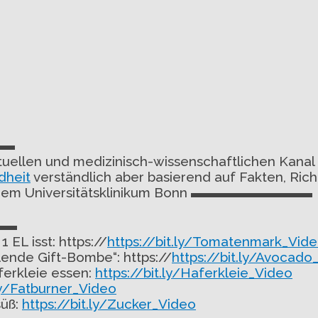
▬▬
aktuellen und medizinisch-wissenschaftlichen Kan
dheit
verständlich aber basierend auf Fakten, Richt
it dem Universitätsklinikum Bonn ▬▬▬▬▬▬▬▬▬
▬▬
EL isst: https://
https://bit.ly/Tomatenmark_Vid
lende Gift-Bombe“: https://
https://bit.ly/Avocado
ferkleie essen:
https://bit.ly/Haferkleie_Video
.ly/Fatburner_Video
süß:
https://bit.ly/Zucker_Video