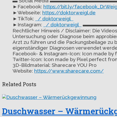
▬ Social Media ▬▬▬▬▬▬▬▬▬▬▬▬▬
►Facebook:
https://bit.ly/facebook_DrWeig
►Webseite:
https://doktorweigl.de
►TikTok:
/ doktorweigl
►Instagram:
/ doktorweigl
▬▬▬▬▬▬▬
Rechtlicher Hinweis / Disclaimer: Die Videos
Untersuchung oder Diagnose beim approbiert
Arzt zu führen und die Packungsbeilage zu b
eigenständiger Diagnosen verwendet werde
Facebook- & Instagram-Icon: Icon made by 
Twitter-Icon: Icon made by Pixel perfect f
3D-Bildmaterial: Sharecare YOU Pro
Website:
https://www.sharecare.com/
Related Posts
Duschwasser – Wärmerück