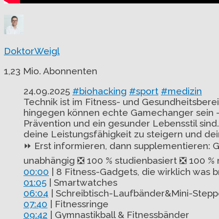
DoktorWeigl
1,23 Mio. Abonnenten
24.09.2025
#biohacking
#sport
#medizin
Technik ist im Fitness- und Gesundheitsberei
hingegen können echte Gamechanger sein – so
Prävention und ein gesunder Lebensstil sind
deine Leistungsfähigkeit zu steigern und dei
⏩ Erst informieren, dann supplementieren: 
unabhängig ❎ 100 % studienbasiert ❎ 100 % 
00:00
| 8 Fitness-Gadgets, die wirklich was 
01:05
| Smartwatches
06:04
| Schreibtisch-Laufbänder&Mini-Stepp
07:40
| Fitnessringe
09:42
| Gymnastikball & Fitnessbänder