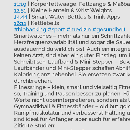
11:19
| Körperfettwaage, Fettzange & Maßb
12:51
| Kleine Hanteln & Wrist Weights
14:44
| Smart-Water-Bottles & Trink-Apps
16:11
| Kettlebells
#biohacking
#sport
#medizin
#gesundheit
Smartwatches – mehr als nur ein Schrittzähle
Herzfrequenzvariabilität und sogar die Sauer
ausdauernd du wirklich bist. Auch ein integ
keinen Arzt, sind aber ein guter Einstieg, u
Schreibtisch-Laufband & Mini-Stepper – Beweg
Laufbänder und Mini-Stepper schaffen Abhilf
Kalorien ganz nebenbei. Sie ersetzen zwar kei
durchbrechen.
Fitnessringe – klein, smart und vielseitig F
so, Training und Pausen besser zu planen. Für
Werte nicht überinterpretieren, sondern als
Gymnastikball & Fitnessbänder – old but gold
Rumpfmuskulatur und verbesserst Haltung und
sind ideal für Anfänger, aber auch für erfah
Zitierte Studien: