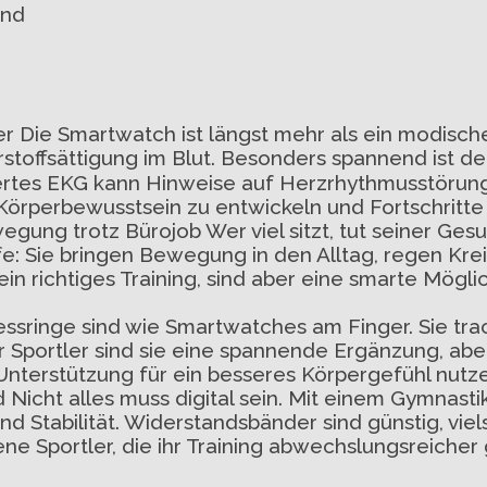
and
r Die Smartwatch ist längst mehr als ein modische
stoffsättigung im Blut. Besonders spannend ist der
riertes EKG kann Hinweise auf Herzrhythmusstörung
m Körperbewusstsein zu entwickeln und Fortschritt
ung trotz Bürojob Wer viel sitzt, tut seiner Gesu
e: Sie bringen Bewegung in den Alltag, regen Kre
n richtiges Training, sind aber eine smarte Möglich
itnessringe sind wie Smartwatches am Finger. Sie tr
 Sportler sind sie eine spannende Ergänzung, aber 
 Unterstützung für ein besseres Körpergefühl nutz
 Nicht alles muss digital sein. Mit einem Gymnastik
 Stabilität. Widerstandsbänder sind günstig, viel
rene Sportler, die ihr Training abwechslungsreiche