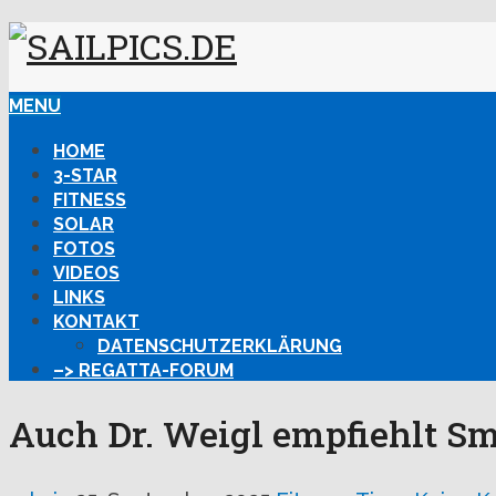
MENU
HOME
3-STAR
FITNESS
SOLAR
FOTOS
VIDEOS
LINKS
KONTAKT
DATENSCHUTZERKLÄRUNG
–> REGATTA-FORUM
Auch Dr. Weigl empfiehlt S