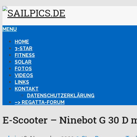
MENU
HOME
3-STAR
FITNESS
SOLAR
FOTOS
VIDEOS
LINKS
KONTAKT
DATENSCHUTZERKLÄRUNG
–> REGATTA-FORUM
E-Scooter – Ninebot G 30 D 