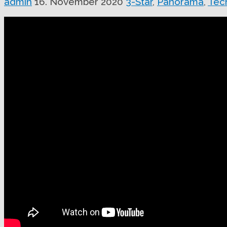
admin
16. November 2020
3-Star
,
Panorama
,
Tec