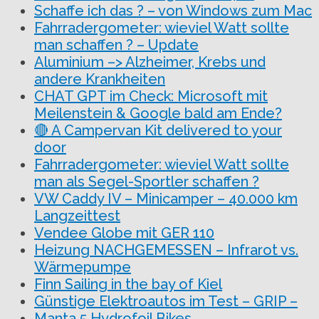
Schaffe ich das ? – von Windows zum Mac
Fahrradergometer: wieviel Watt sollte
man schaffen ? – Update
Aluminium –> Alzheimer, Krebs und
andere Krankheiten
CHAT GPT im Check: Microsoft mit
Meilenstein & Google bald am Ende?
🔴 A Campervan Kit delivered to your
door
Fahrradergometer: wieviel Watt sollte
man als Segel-Sportler schaffen ?
VW Caddy IV – Minicamper – 40.000 km
Langzeittest
Vendee Globe mit GER 110
Heizung NACHGEMESSEN – Infrarot vs.
Wärmepumpe
Finn Sailing in the bay of Kiel
Günstige Elektroautos im Test – GRIP –
Manta 5 Hydrofoil Bikes