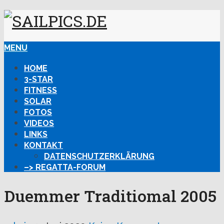
MENU
HOME
3-STAR
FITNESS
SOLAR
FOTOS
VIDEOS
LINKS
KONTAKT
DATENSCHUTZERKLÄRUNG
–> REGATTA-FORUM
Duemmer Traditiomal 2005