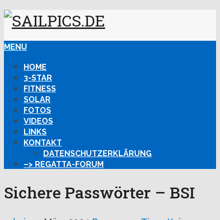
MENU
HOME
3-STAR
FITNESS
SOLAR
FOTOS
VIDEOS
LINKS
KONTAKT
DATENSCHUTZERKLÄRUNG
–> REGATTA-FORUM
Sichere Passwörter – BSI