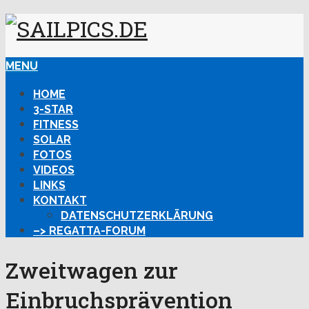
MENU
HOME
3-STAR
FITNESS
SOLAR
FOTOS
VIDEOS
LINKS
KONTAKT
DATENSCHUTZERKLÄRUNG
–> REGATTA-FORUM
Zweitwagen zur
Einbruchsprävention