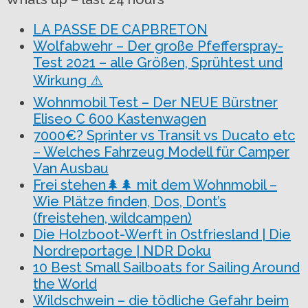
LA PASSE DE CAPBRETON
Wolfabwehr – Der große Pfefferspray-
Test 2021 – alle Größen, Sprühtest und
Wirkung ⚠️
Wohnmobil Test – Der NEUE Bürstner
Eliseo C 600 Kastenwagen
7000€? Sprinter vs Transit vs Ducato etc
– Welches Fahrzeug Modell für Camper
Van Ausbau
Frei stehen🌲🌲 mit dem Wohnmobil –
Wie Plätze finden, Dos, Dont’s
(freistehen, wildcampen)
Die Holzboot-Werft in Ostfriesland | Die
Nordreportage | NDR Doku
10 Best Small Sailboats for Sailing Around
the World
Wildschwein – die tödliche Gefahr beim