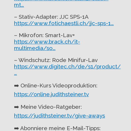
mt…
– Stativ-Adapter: JJC SPS-1A
https://www.fotichaestli.ch/jjc-sps-1…
– Mikrofon: Smart-Lav+
https://www.brack.ch/it-
multimedia/so…
– Windschutz: Rode Minifur-Lav
https://www.digitec.ch/de/s1/product/
…
➡️ Online-Kurs Videoproduktion:
https://online.judithsteiner.tv
➡️ Meine Video-Ratgeber:
https://judithsteiner.tv/give-aways
➡️ Abonniere meine E-Mail-Tipps: