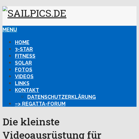
MENU
HOME
3-STAR
FITNESS
SOLAR
FOTOS
VIDEOS
LINKS
KONTAKT
DATENSCHUTZERKLÄRUNG
–> REGATTA-FORUM
Die kleinste
Videoausrüstung für