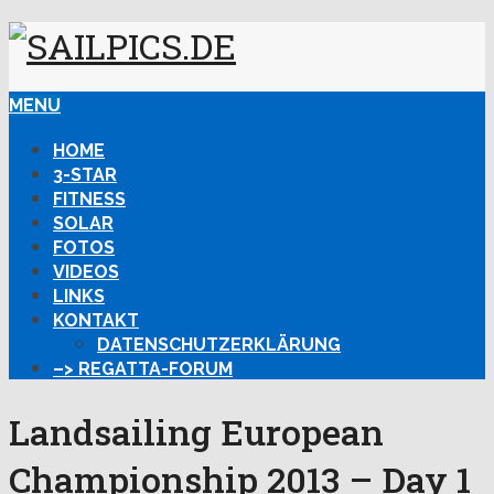
MENU
HOME
3-STAR
FITNESS
SOLAR
FOTOS
VIDEOS
LINKS
KONTAKT
DATENSCHUTZERKLÄRUNG
–> REGATTA-FORUM
Landsailing European
Championship 2013 – Day 1