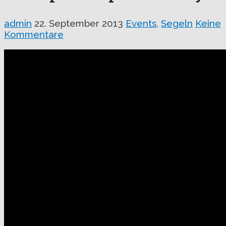
admin
22. September 2013
Events
,
Segeln
Keine
Kommentare