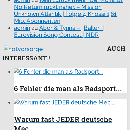
admin
zu
Kein zurück mehr! Der Point of
No Return rückt näher. – Mission
Unknown Atlantik | Folge 4 Knossi 1,61
Mio. Abonnenten
admin
zu
Abor & Tynna – „Baller“ |
Eurovision Song Contest | NDR
AUCH
INTERESSANT !
6 Fehler die man als Radsport...
Warum fast JEDER deutsche
Mec...