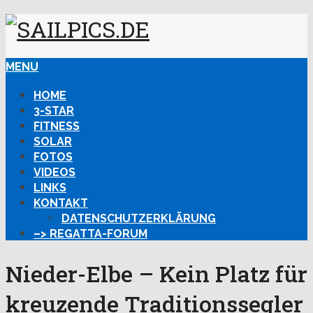
MENU
HOME
3-STAR
FITNESS
SOLAR
FOTOS
VIDEOS
LINKS
KONTAKT
DATENSCHUTZERKLÄRUNG
–> REGATTA-FORUM
Nieder-Elbe – Kein Platz für
kreuzende Traditionssegler