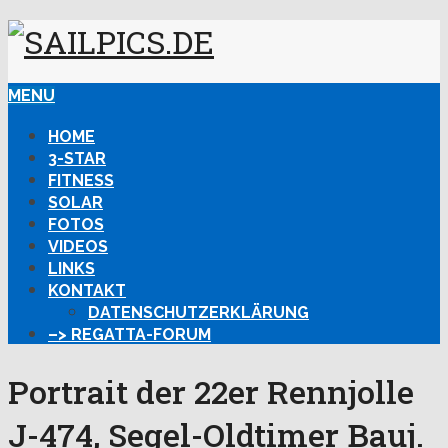
MENU
HOME
3-STAR
FITNESS
SOLAR
FOTOS
VIDEOS
LINKS
KONTAKT
DATENSCHUTZERKLÄRUNG
–> REGATTA-FORUM
Portrait der 22er Rennjolle
J-474, Segel-Oldtimer Bauj.