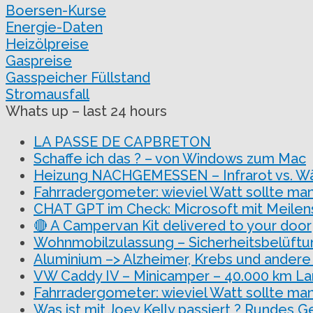
Boersen-Kurse
Energie-Daten
Heizölpreise
Gaspreise
Gasspeicher Füllstand
Stromausfall
Whats up – last 24 hours
LA PASSE DE CAPBRETON
Schaffe ich das ? – von Windows zum Mac
Heizung NACHGEMESSEN – Infrarot vs. 
Fahrradergometer: wieviel Watt sollte man
CHAT GPT im Check: Microsoft mit Meilen
🔴 A Campervan Kit delivered to your door
Wohnmobilzulassung – Sicherheitsbelüftu
Aluminium –> Alzheimer, Krebs und andere
VW Caddy IV – Minicamper – 40.000 km La
Fahrradergometer: wieviel Watt sollte man
Was ist mit Joey Kelly passiert ? Rundes G