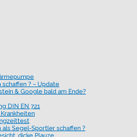
Wärmepumpe
 schaffen ? – Update
stein & Google bald am Ende?
ng DIN EN 721
 Krankheiten
ngzeittest
 als Segel-Sportler schaffen ?
esicht, dicke Plauze