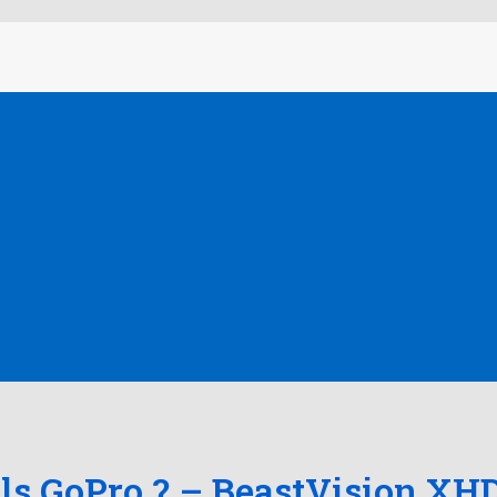
als GoPro ? – BeastVision XH