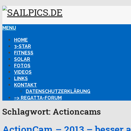
MENU
HOME
3-STAR
FITNESS
SOLAR
FOTOS
VIDEOS
LINKS
KONTAKT
DATENSCHUTZERKLÄRUNG
–> REGATTA-FORUM
Schlagwort:
Actioncams
ActionCam – 2013 – besser 