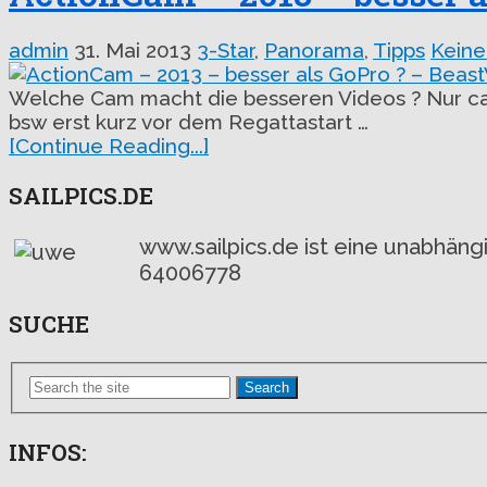
admin
31. Mai 2013
3-Star
,
Panorama
,
Tipps
Kein
Welche Cam macht die besseren Videos ? Nur ca.
bsw erst kurz vor dem Regattastart …
[Continue Reading...]
SAILPICS.DE
www.sailpics.de ist eine unabhän
64006778
SUCHE
Search
INFOS: