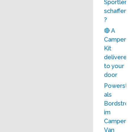
Sportler
schaffen
?
🔴 A
Camperv
Kit
delivered
to your
door
Powersta
als
Bordstro
im
Camper-
Van