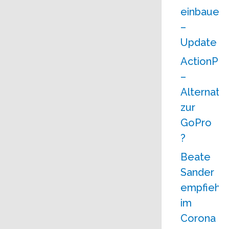
einbauen
–
Update
ActionPro
–
Alternati
zur
GoPro
?
Beate
Sander
empfiehlt
im
Corona