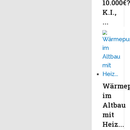
10.000€
K.I.,
...
Wärme
im
Altbau
mit
Heiz...