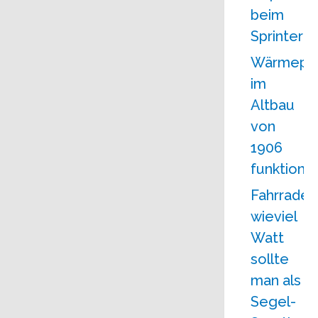
beim
Sprinter!
Wärmep
im
Altbau
von
1906
funktionie
Fahrrader
wieviel
Watt
sollte
man als
Segel-