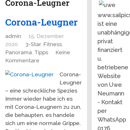
Corona-Leugner
www.sailpic
Corona-Leugner
ist eine
unabhängig
admin
15. Dezember
privat
2020
3-Star
,
Fitness
,
finanziert
Panorama
,
Tipps
Keine
u.
Kommentare
betriebene
Corona-
Website
Leugner
von Uwe
– eine schreckliche Spezies
Neumann
Immer wieder habe ich es
- Kontakt
mit Corona-Leugnern zu zun,
per
die behaupten, es handele
WhatsApp
sich um eine normale Grippe.
0176