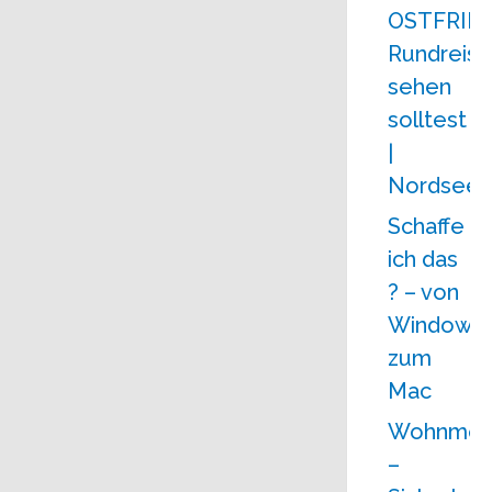
OSTFRIE
Rundreise
sehen
solltest
|
Nordseek
Schaffe
ich das
? – von
Windows
zum
Mac
Wohnmobi
–