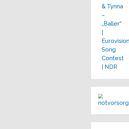
& Tynna
–
„Baller“
|
Eurovisio
Song
Contest
| NDR