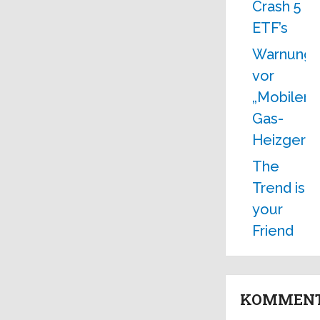
Crash 5
ETF’s
Warnung
vor
„Mobilen
Gas-
Heizgerät
The
Trend is
your
Friend
KOMMEN