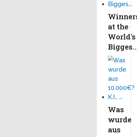
Winner
at the
World's
Bigges..
Was
wurde
aus