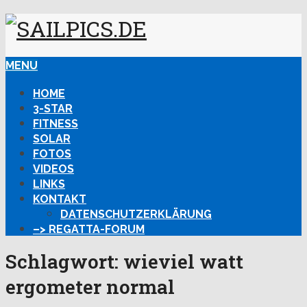
MENU
HOME
3-STAR
FITNESS
SOLAR
FOTOS
VIDEOS
LINKS
KONTAKT
DATENSCHUTZERKLÄRUNG
–> REGATTA-FORUM
Schlagwort:
wieviel watt
ergometer normal