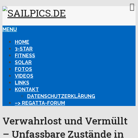
MENU
HOME
3-STAR
FITNESS
SOLAR
FOTOS
VIDEOS
LINKS
KONTAKT
DATENSCHUTZERKLÄRUNG
–> REGATTA-FORUM
Verwahrlost und Vermüllt
– Unfassbare Zustände in