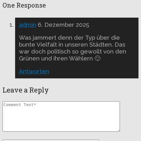
One Response
admin
6. Dezember 2025
Was jammert denn der Typ über die
bunte Vielfalt in unseren Städten. Das
war doch politisch so gewollt von den
Grünen und ihren Wählern 🙂
Antworten
Leave a Reply