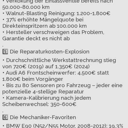
• Verkokung der Einlassventile bereits nach
50.000-80.000 km
• Walnut-Blasting Reinigung: 1.200-1.800€
• 37% erhöhte Mängelquote bei
Direkteinspritzern ab 100.000 km
• Hersteller verschweigen das Problem,
Garantie deckt es nicht ab
.
5️⃣ Die Reparaturkosten-Explosion
• Durchschnittliche Werkstattrechnung stieg
von 720€ (2019) auf 1.350€ (2024)
• Audi A6 Frontscheinwerfer: 4.500€ statt
1.800€ beim Vorgänger
• Bis zu 80 Sensoren pro Fahrzeug – jeder eine
potenzielle 4-stellige Reparatur
• Kamera-Kalibrierung nach jedem
Scheibenwechsel: 350-600€
.
6️⃣ Die Mechaniker-Favoriten
• BMW E90 (N52/N55 Motor, 2008-2012): 19,3%