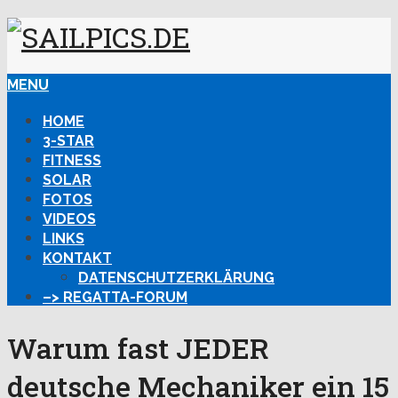
MENU
HOME
3-STAR
FITNESS
SOLAR
FOTOS
VIDEOS
LINKS
KONTAKT
DATENSCHUTZERKLÄRUNG
–> REGATTA-FORUM
Warum fast JEDER
deutsche Mechaniker ein 15