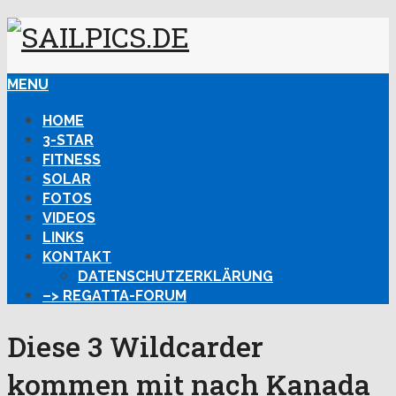
MENU
HOME
3-STAR
FITNESS
SOLAR
FOTOS
VIDEOS
LINKS
KONTAKT
DATENSCHUTZERKLÄRUNG
–> REGATTA-FORUM
Diese 3 Wildcarder
kommen mit nach Kanada