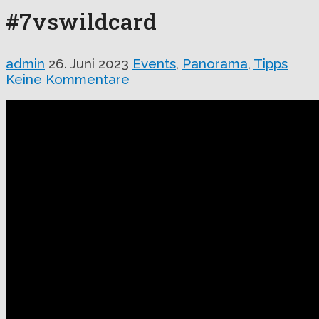
#7vswildcard
admin
26. Juni 2023
Events
,
Panorama
,
Tipps
Keine Kommentare